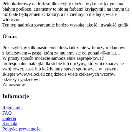
Pełnokolorowy nadruk sublimacyjny można wykonać jedynie na
białym podłożu, atramenty te nie są farbami kryjącymi i na innym tle
niż białe będą zmieniać kolory, a na ciemnych nie będą wcale
widoczne.
Ten typ nadruku gwarantuje bardzo wysoką jakość i trwałość grafik.
O nas
Połączyliśmy kilkunastoletnie doświadczenie w branży reklamowej
z kolarstwem – pasją, którą zajmujemy się od ponad 40-tu lat…
W prosty sposób możecie samodzielnie zaprojektować
profesjonalne naklejki dla siebie lub drużyny, którymi oznaczycie
swój rower, kask lub każdy inny sprzęt sportowy, a w naszym
sklepie www.veloci.eu znajdziecie wiele ciekawych wzorów
odzieży i gadżetów!
Zapraszamy!
Informacje
Regulamin
FAQ
Galeria
Kontakt
Polityka prywatności